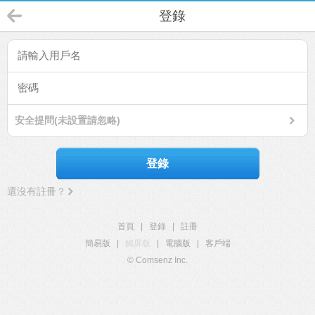
登錄
安全提問(未設置請忽略)
登錄
還沒有註冊？
首頁
|
登錄
|
註冊
簡易版
|
觸屏版
|
電腦版
|
客戶端
© Comsenz Inc.