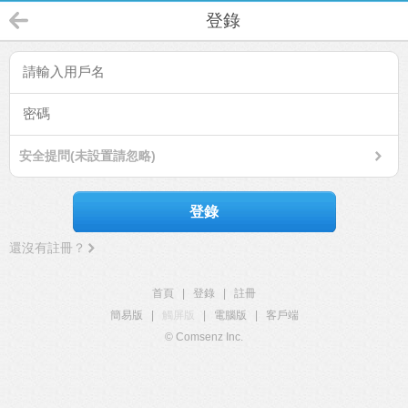
登錄
安全提問(未設置請忽略)
登錄
還沒有註冊？
首頁
|
登錄
|
註冊
簡易版
|
觸屏版
|
電腦版
|
客戶端
© Comsenz Inc.