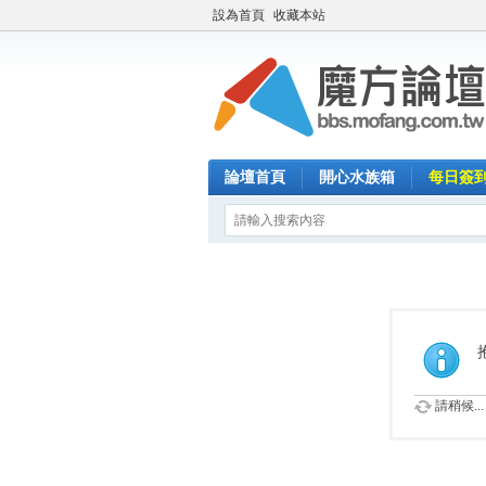
設為首頁
收藏本站
論壇首頁
開心水族箱
每日簽
請稍候...