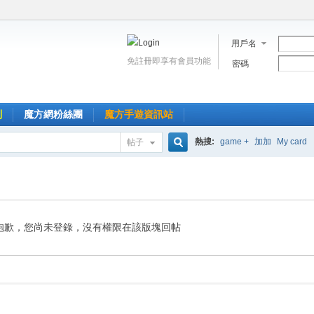
用戶名
免註冊即享有會員功能
密碼
到
魔方網粉絲團
魔方手遊資訊站
熱搜:
game +
加加
My card
帖子
搜
索
抱歉，您尚未登錄，沒有權限在該版塊回帖