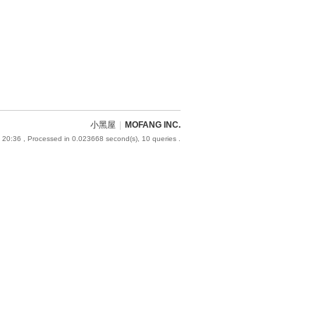
小黑屋
|
MOFANG INC.
 20:36
, Processed in 0.023668 second(s), 10 queries .