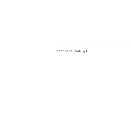
© 2001-2021
Mofang Inc.