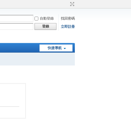
自動登錄
找回密碼
登錄
立即註冊
快捷導航