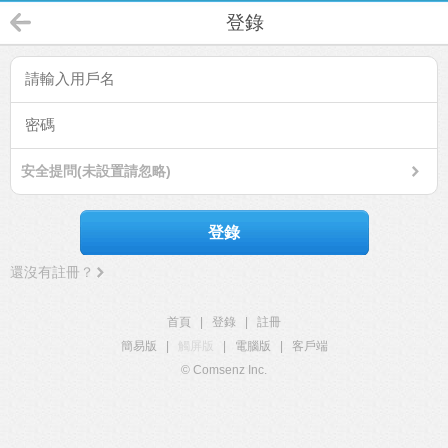
登錄
安全提問(未設置請忽略)
登錄
還沒有註冊？
首頁
|
登錄
|
註冊
簡易版
|
觸屏版
|
電腦版
|
客戶端
© Comsenz Inc.