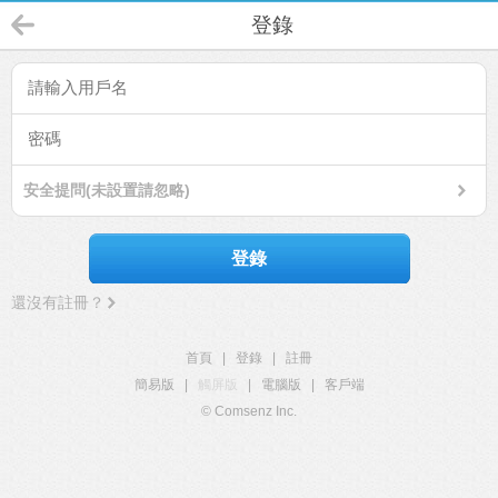
登錄
安全提問(未設置請忽略)
登錄
還沒有註冊？
首頁
|
登錄
|
註冊
簡易版
|
觸屏版
|
電腦版
|
客戶端
© Comsenz Inc.