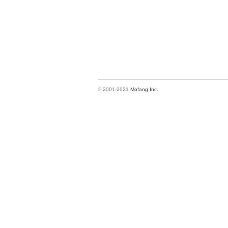
© 2001-2021
Mofang Inc.