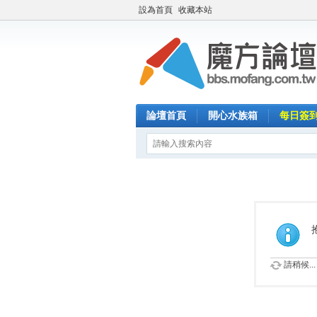
設為首頁
收藏本站
論壇首頁
開心水族箱
每日簽
請稍候...