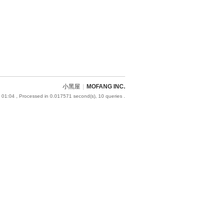
小黑屋
|
MOFANG INC.
 01:04
, Processed in 0.017571 second(s), 10 queries .