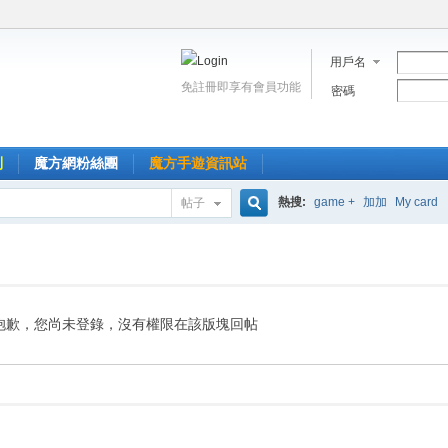
用戶名
免註冊即享有會員功能
密碼
到
魔方網粉絲團
魔方手遊資訊站
熱搜:
game +
加加
My card
帖子
搜
索
抱歉，您尚未登錄，沒有權限在該版塊回帖