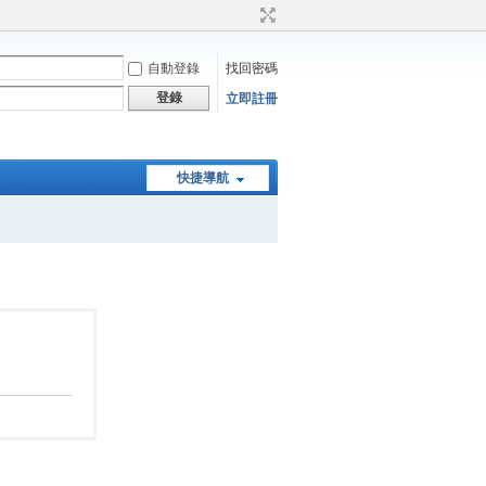
自動登錄
找回密碼
登錄
立即註冊
快捷導航