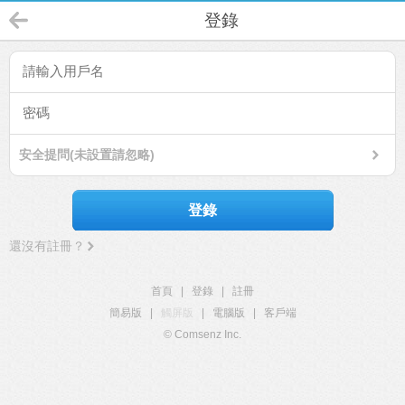
登錄
安全提問(未設置請忽略)
登錄
還沒有註冊？
首頁
|
登錄
|
註冊
簡易版
|
觸屏版
|
電腦版
|
客戶端
© Comsenz Inc.