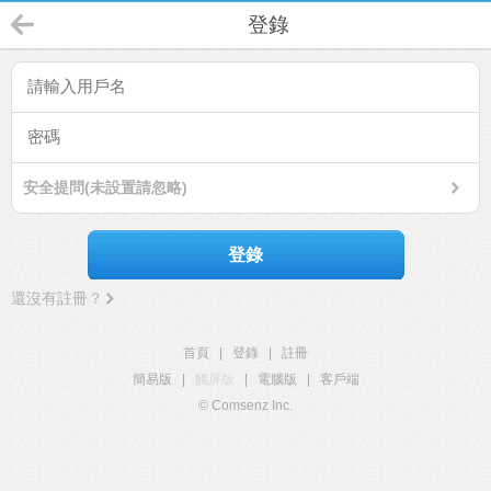
登錄
安全提問(未設置請忽略)
登錄
還沒有註冊？
首頁
|
登錄
|
註冊
簡易版
|
觸屏版
|
電腦版
|
客戶端
© Comsenz Inc.