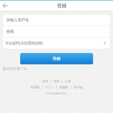
登錄
安全提問(未設置請忽略)
登錄
還沒有註冊？
首頁
|
登錄
|
註冊
簡易版
|
觸屏版
|
電腦版
|
客戶端
© Comsenz Inc.