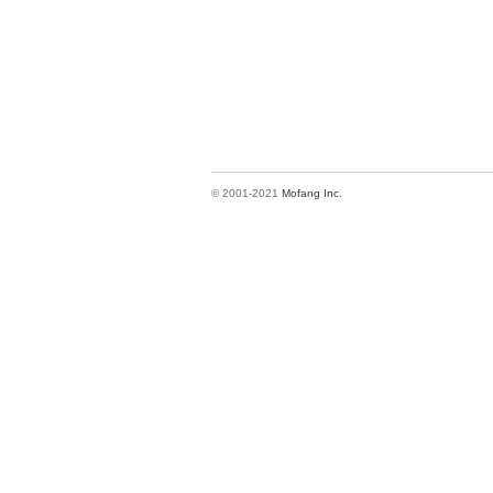
© 2001-2021
Mofang Inc.