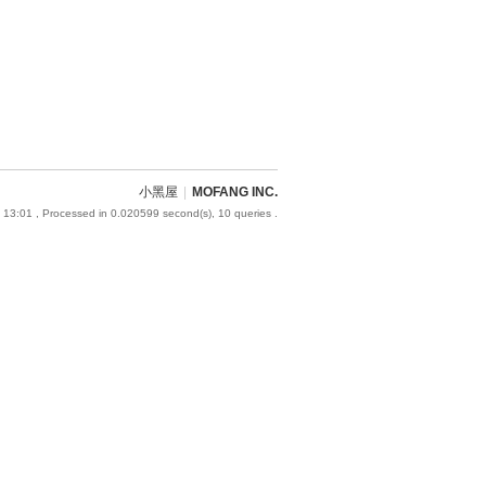
小黑屋
|
MOFANG INC.
 13:01
, Processed in 0.020599 second(s), 10 queries .