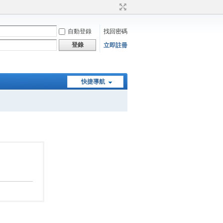
自動登錄
找回密碼
登錄
立即註冊
快捷導航