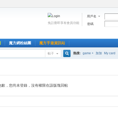
用戶名
免註冊即享有會員功能
密碼
到
魔方網粉絲團
魔方手遊資訊站
熱搜:
game +
加加
My card
帖子
搜
索
抱歉，您尚未登錄，沒有權限在該版塊回帖