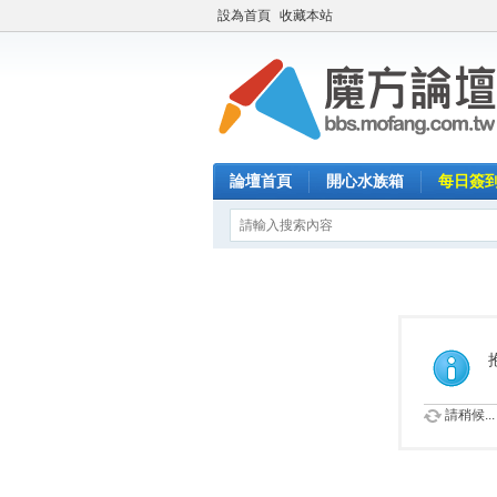
設為首頁
收藏本站
論壇首頁
開心水族箱
每日簽
請稍候...