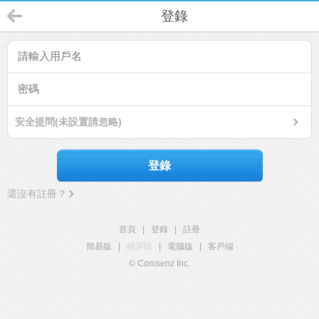
登錄
安全提問(未設置請忽略)
登錄
還沒有註冊？
首頁
|
登錄
|
註冊
簡易版
|
觸屏版
|
電腦版
|
客戶端
© Comsenz Inc.