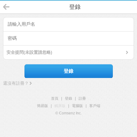
登錄
安全提問(未設置請忽略)
登錄
還沒有註冊？
首頁
|
登錄
|
註冊
簡易版
|
觸屏版
|
電腦版
|
客戶端
© Comsenz Inc.