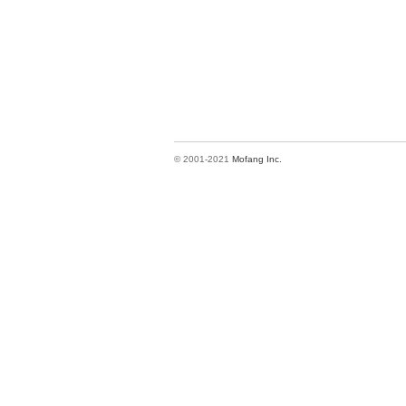
© 2001-2021
Mofang Inc.