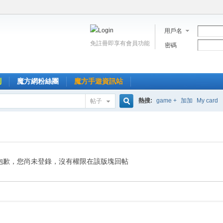
用戶名
免註冊即享有會員功能
密碼
到
魔方網粉絲團
魔方手遊資訊站
熱搜:
game +
加加
My card
帖子
搜
索
抱歉，您尚未登錄，沒有權限在該版塊回帖