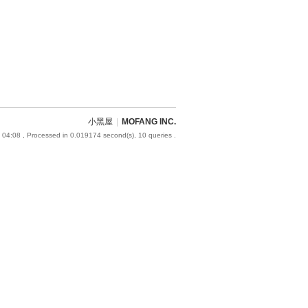
小黑屋
|
MOFANG INC.
 04:08
, Processed in 0.019174 second(s), 10 queries .