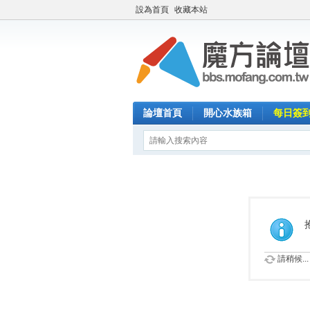
設為首頁
收藏本站
論壇首頁
開心水族箱
每日簽
請稍候...