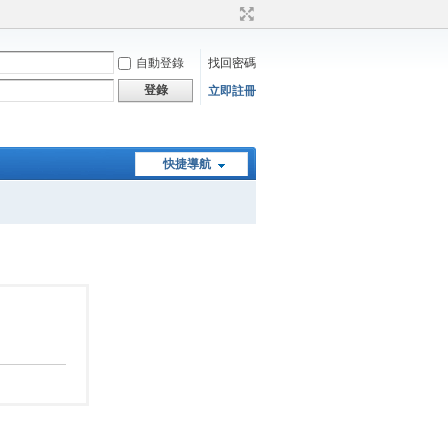
自動登錄
找回密碼
登錄
立即註冊
快捷導航