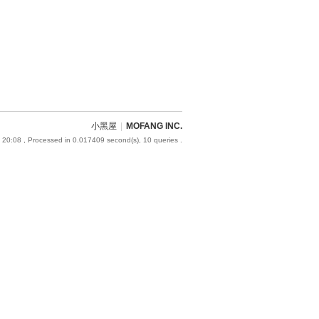
小黑屋
|
MOFANG INC.
 20:08
, Processed in 0.017409 second(s), 10 queries .