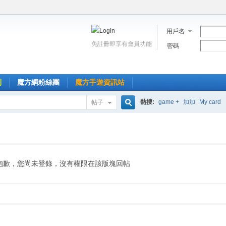
用戶名
免註冊即享有會員功能
密碼
到
魔方網粉絲團
魔方手遊資訊站
熱搜:
game +
加加
My card
帖子
搜
索
抱歉，您尚未登錄，沒有權限在該版塊回帖