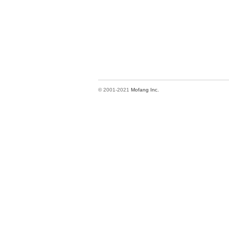
© 2001-2021
Mofang Inc.