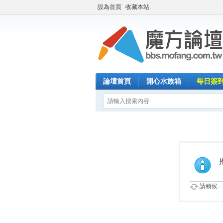
設為首頁
收藏本站
論壇首頁
開心水族箱
每日簽
請稍候...