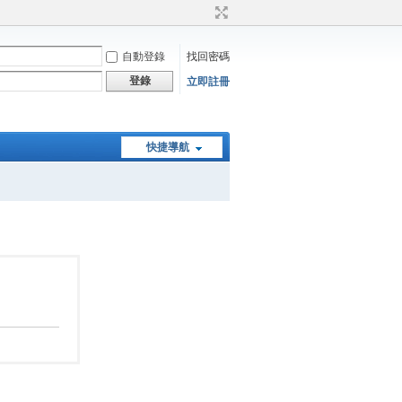
自動登錄
找回密碼
登錄
立即註冊
快捷導航