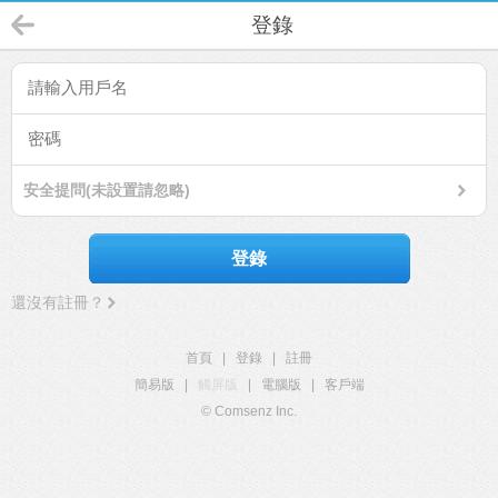
登錄
安全提問(未設置請忽略)
登錄
還沒有註冊？
首頁
|
登錄
|
註冊
簡易版
|
觸屏版
|
電腦版
|
客戶端
© Comsenz Inc.