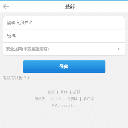
登錄
安全提問(未設置請忽略)
登錄
還沒有註冊？
首頁
|
登錄
|
註冊
簡易版
|
觸屏版
|
電腦版
|
客戶端
© Comsenz Inc.