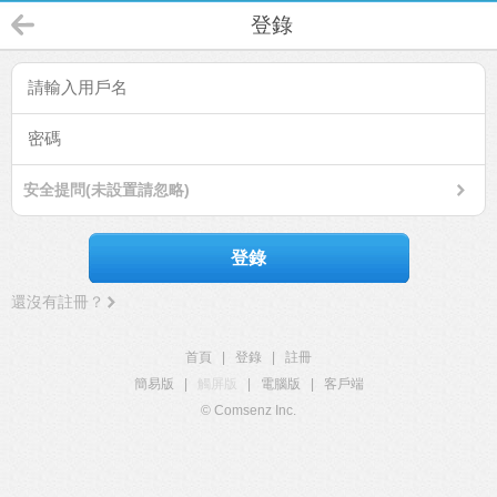
登錄
安全提問(未設置請忽略)
登錄
還沒有註冊？
首頁
|
登錄
|
註冊
簡易版
|
觸屏版
|
電腦版
|
客戶端
© Comsenz Inc.