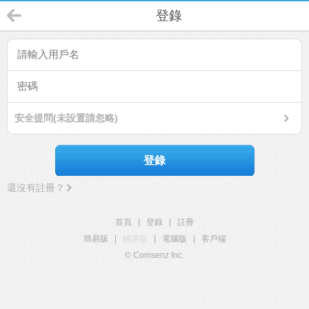
登錄
安全提問(未設置請忽略)
登錄
還沒有註冊？
首頁
|
登錄
|
註冊
簡易版
|
觸屏版
|
電腦版
|
客戶端
© Comsenz Inc.