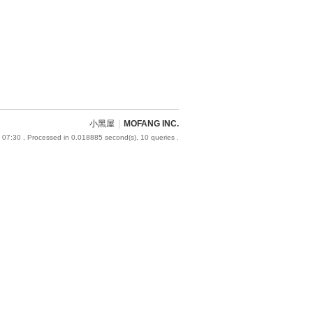
小黑屋
|
MOFANG INC.
 07:30
, Processed in 0.018885 second(s), 10 queries .