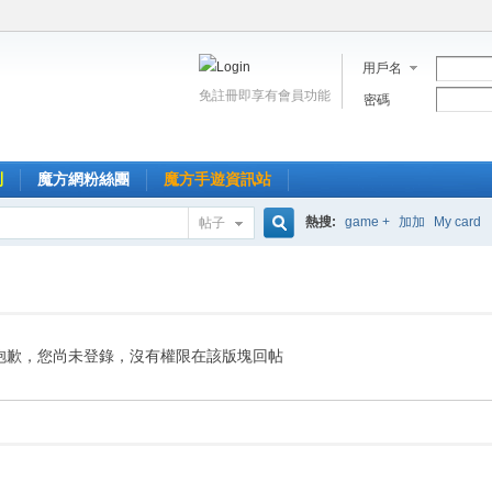
用戶名
免註冊即享有會員功能
密碼
到
魔方網粉絲團
魔方手遊資訊站
熱搜:
game +
加加
My card
帖子
搜
索
抱歉，您尚未登錄，沒有權限在該版塊回帖