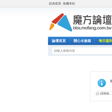
設為首頁
收藏本站
論壇首頁
開心水族箱
每日簽
請稍候...