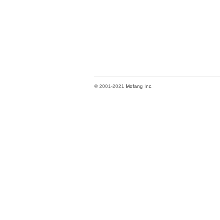
© 2001-2021
Mofang Inc.