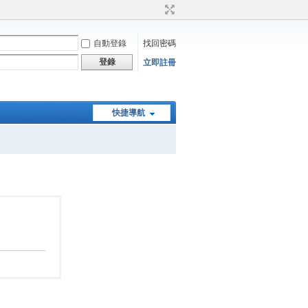
自動登錄
找回密碼
登錄
立即註冊
快捷導航