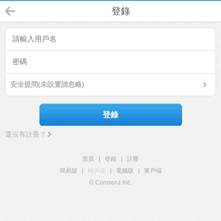
登錄
安全提問(未設置請忽略)
登錄
還沒有註冊？
首頁
|
登錄
|
註冊
簡易版
|
觸屏版
|
電腦版
|
客戶端
© Comsenz Inc.