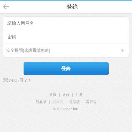
登錄
安全提問(未設置請忽略)
登錄
還沒有註冊？
首頁
|
登錄
|
註冊
簡易版
|
觸屏版
|
電腦版
|
客戶端
© Comsenz Inc.