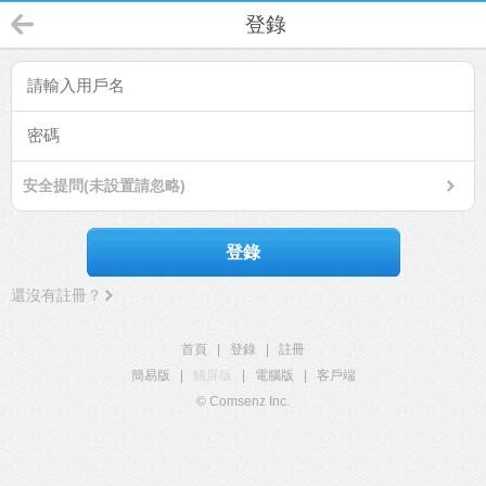
登錄
安全提問(未設置請忽略)
登錄
還沒有註冊？
首頁
|
登錄
|
註冊
簡易版
|
觸屏版
|
電腦版
|
客戶端
© Comsenz Inc.