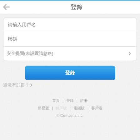
登錄
安全提問(未設置請忽略)
登錄
還沒有註冊？
首頁
|
登錄
|
註冊
簡易版
|
觸屏版
|
電腦版
|
客戶端
© Comsenz Inc.