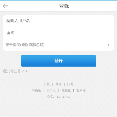
登錄
安全提問(未設置請忽略)
登錄
還沒有註冊？
首頁
|
登錄
|
註冊
簡易版
|
觸屏版
|
電腦版
|
客戶端
© Comsenz Inc.