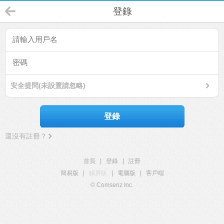
登錄
安全提問(未設置請忽略)
登錄
還沒有註冊？
首頁
|
登錄
|
註冊
簡易版
|
觸屏版
|
電腦版
|
客戶端
© Comsenz Inc.