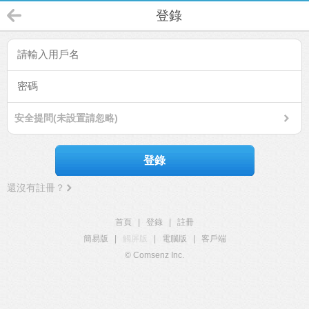
登錄
安全提問(未設置請忽略)
登錄
還沒有註冊？
首頁
|
登錄
|
註冊
簡易版
|
觸屏版
|
電腦版
|
客戶端
© Comsenz Inc.