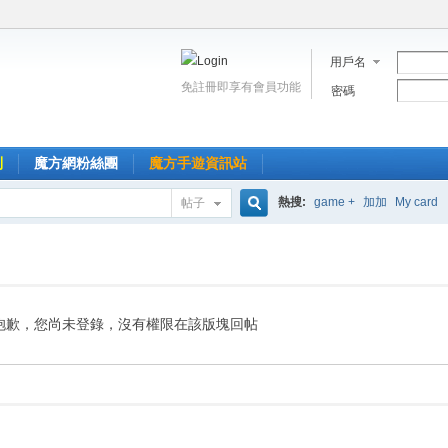
用戶名
免註冊即享有會員功能
密碼
到
魔方網粉絲團
魔方手遊資訊站
熱搜:
game +
加加
My card
帖子
搜
索
抱歉，您尚未登錄，沒有權限在該版塊回帖