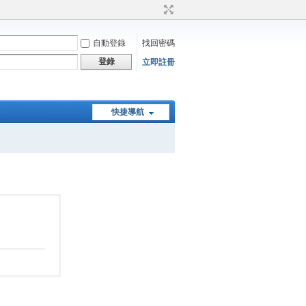
自動登錄
找回密碼
登錄
立即註冊
快捷導航