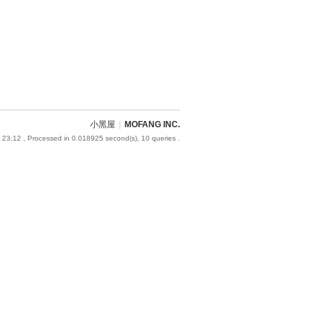
小黑屋
|
MOFANG INC.
 23:12
, Processed in 0.018925 second(s), 10 queries .