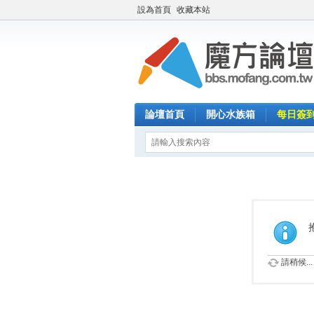
設為首頁
收藏本站
論壇首頁
開心水族箱
每日簽
請稍候...