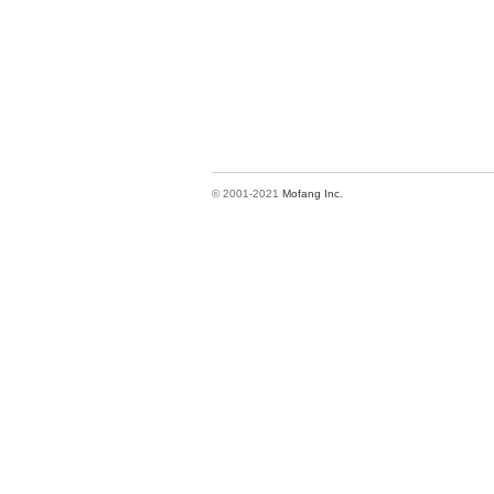
© 2001-2021
Mofang Inc.