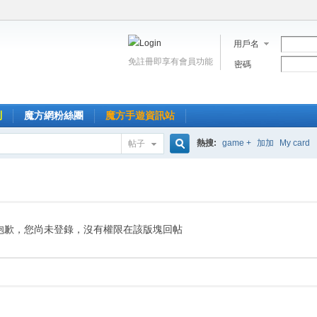
用戶名
免註冊即享有會員功能
密碼
到
魔方網粉絲團
魔方手遊資訊站
熱搜:
game +
加加
My card
帖子
搜
索
抱歉，您尚未登錄，沒有權限在該版塊回帖