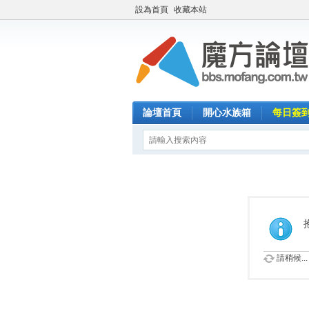
設為首頁
收藏本站
論壇首頁
開心水族箱
每日簽
請稍候...