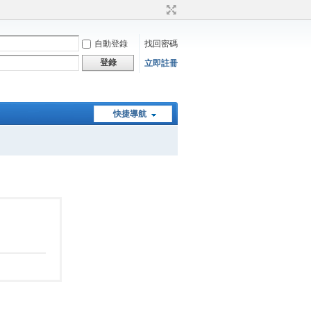
自動登錄
找回密碼
登錄
立即註冊
快捷導航