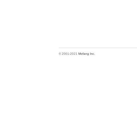
© 2001-2021
Mofang Inc.