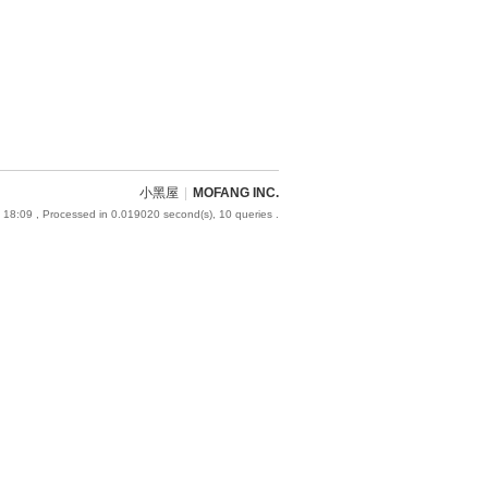
小黑屋
|
MOFANG INC.
 18:09
, Processed in 0.019020 second(s), 10 queries .