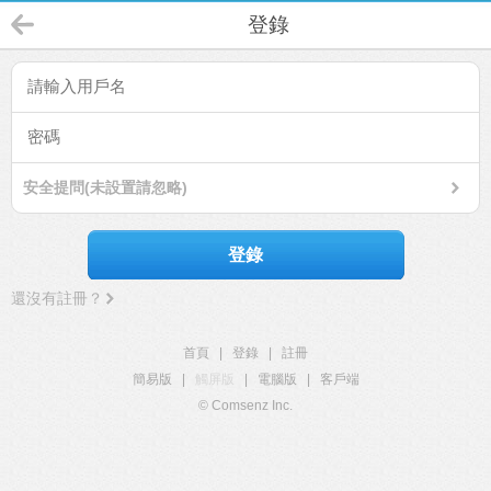
登錄
安全提問(未設置請忽略)
登錄
還沒有註冊？
首頁
|
登錄
|
註冊
簡易版
|
觸屏版
|
電腦版
|
客戶端
© Comsenz Inc.