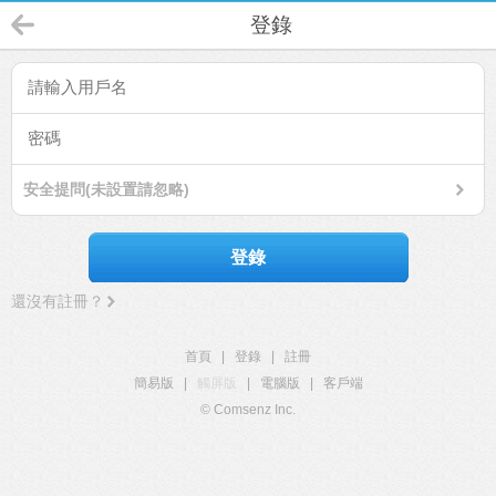
登錄
安全提問(未設置請忽略)
登錄
還沒有註冊？
首頁
|
登錄
|
註冊
簡易版
|
觸屏版
|
電腦版
|
客戶端
© Comsenz Inc.