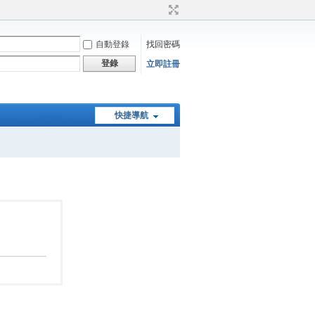
自動登錄
找回密碼
登錄
立即註冊
快捷導航