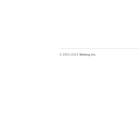
© 2001-2021
Mofang Inc.