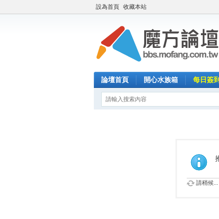
設為首頁
收藏本站
論壇首頁
開心水族箱
每日簽
請稍候...