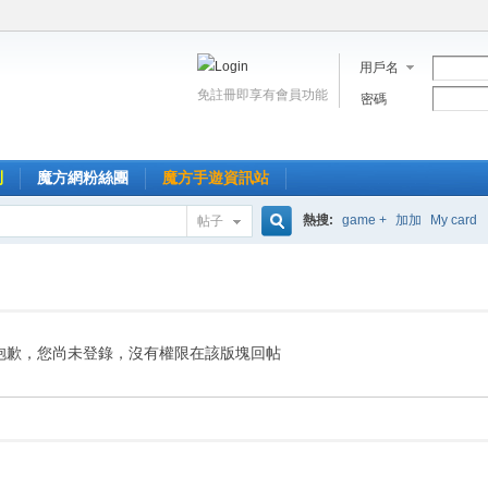
用戶名
免註冊即享有會員功能
密碼
到
魔方網粉絲團
魔方手遊資訊站
熱搜:
game +
加加
My card
帖子
搜
索
抱歉，您尚未登錄，沒有權限在該版塊回帖