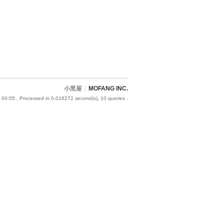
小黑屋
|
MOFANG INC.
 00:05
, Processed in 0.018272 second(s), 10 queries .