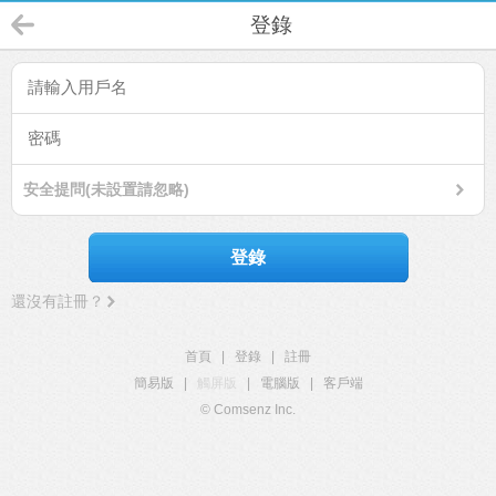
登錄
安全提問(未設置請忽略)
登錄
還沒有註冊？
首頁
|
登錄
|
註冊
簡易版
|
觸屏版
|
電腦版
|
客戶端
© Comsenz Inc.