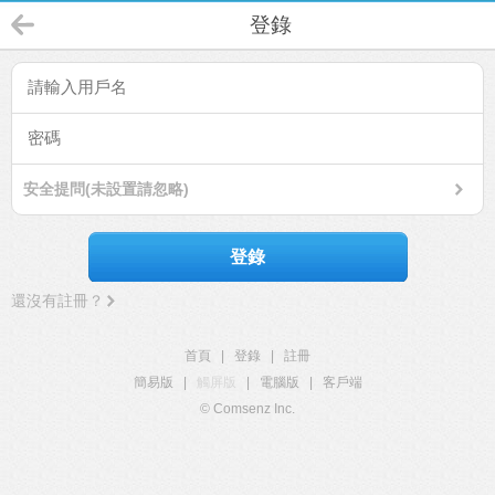
登錄
安全提問(未設置請忽略)
登錄
還沒有註冊？
首頁
|
登錄
|
註冊
簡易版
|
觸屏版
|
電腦版
|
客戶端
© Comsenz Inc.