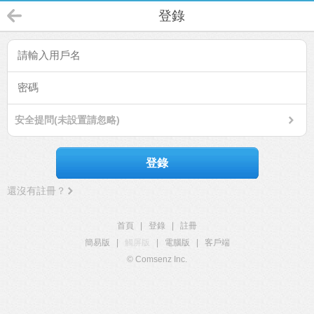
登錄
安全提問(未設置請忽略)
登錄
還沒有註冊？
首頁
|
登錄
|
註冊
簡易版
|
觸屏版
|
電腦版
|
客戶端
© Comsenz Inc.