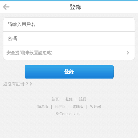
登錄
安全提問(未設置請忽略)
登錄
還沒有註冊？
首頁
|
登錄
|
註冊
簡易版
|
觸屏版
|
電腦版
|
客戶端
© Comsenz Inc.