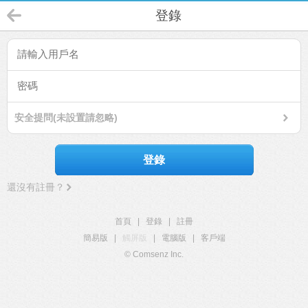
登錄
安全提問(未設置請忽略)
登錄
還沒有註冊？
首頁
|
登錄
|
註冊
簡易版
|
觸屏版
|
電腦版
|
客戶端
© Comsenz Inc.