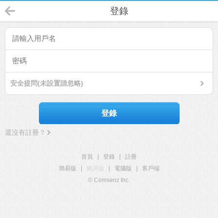
登錄
安全提問(未設置請忽略)
登錄
還沒有註冊？
首頁
|
登錄
|
註冊
簡易版
|
觸屏版
|
電腦版
|
客戶端
© Comsenz Inc.