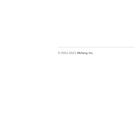
© 2001-2021
Mofang Inc.