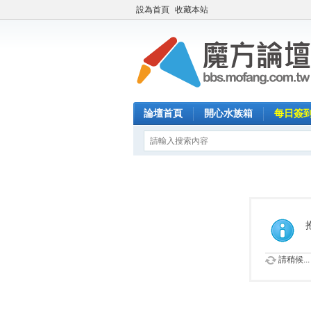
設為首頁
收藏本站
論壇首頁
開心水族箱
每日簽
請稍候...