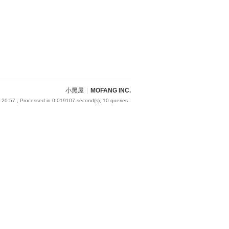
小黑屋
|
MOFANG INC.
 20:57
, Processed in 0.019107 second(s), 10 queries .