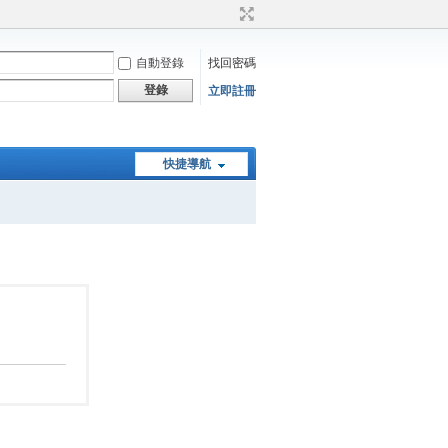
自動登錄
找回密碼
登錄
立即註冊
快捷導航