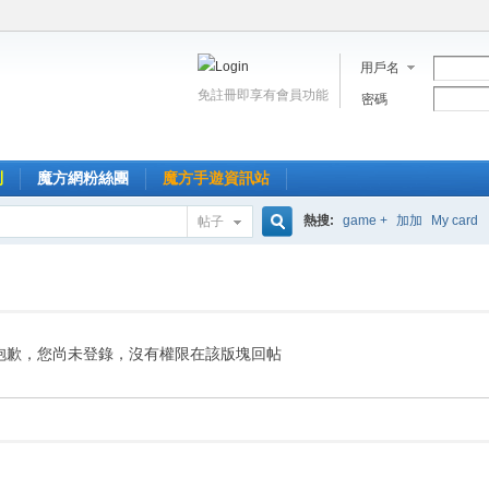
用戶名
免註冊即享有會員功能
密碼
到
魔方網粉絲團
魔方手遊資訊站
熱搜:
game +
加加
My card
帖子
搜
索
抱歉，您尚未登錄，沒有權限在該版塊回帖