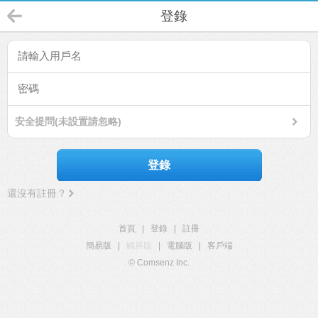
登錄
安全提問(未設置請忽略)
登錄
還沒有註冊？
首頁
|
登錄
|
註冊
簡易版
|
觸屏版
|
電腦版
|
客戶端
© Comsenz Inc.