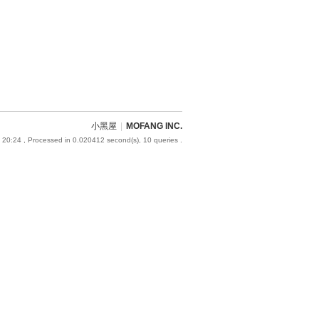
小黑屋
|
MOFANG INC.
 20:24
, Processed in 0.020412 second(s), 10 queries .