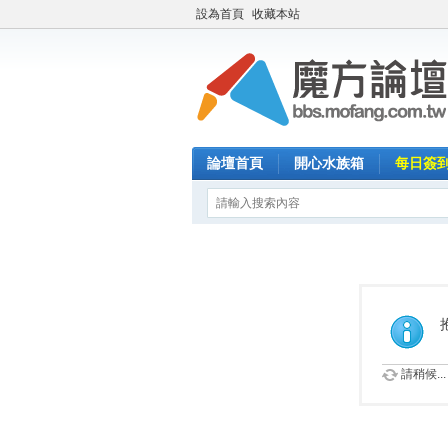
設為首頁
收藏本站
論壇首頁
開心水族箱
每日簽
請稍候...