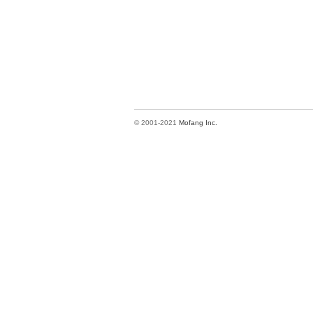
© 2001-2021
Mofang Inc.