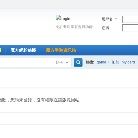
用戶名
免註冊即享有會員功能
密碼
到
魔方網粉絲團
魔方手遊資訊站
熱搜:
game +
加加
My card
帖子
搜
索
抱歉，您尚未登錄，沒有權限在該版塊回帖