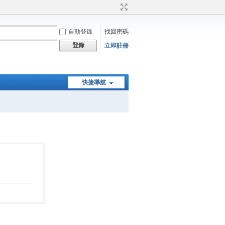
自動登錄
找回密碼
登錄
立即註冊
快捷導航