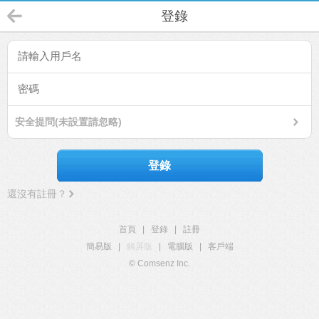
登錄
安全提問(未設置請忽略)
登錄
還沒有註冊？
首頁
|
登錄
|
註冊
簡易版
|
觸屏版
|
電腦版
|
客戶端
© Comsenz Inc.