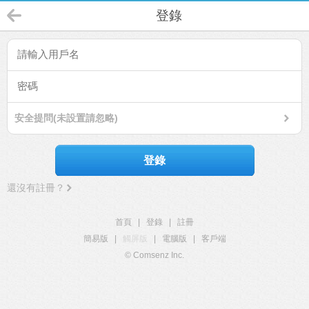
登錄
安全提問(未設置請忽略)
登錄
還沒有註冊？
首頁
|
登錄
|
註冊
簡易版
|
觸屏版
|
電腦版
|
客戶端
© Comsenz Inc.