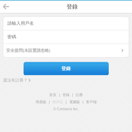
登錄
安全提問(未設置請忽略)
登錄
還沒有註冊？
首頁
|
登錄
|
註冊
簡易版
|
觸屏版
|
電腦版
|
客戶端
© Comsenz Inc.