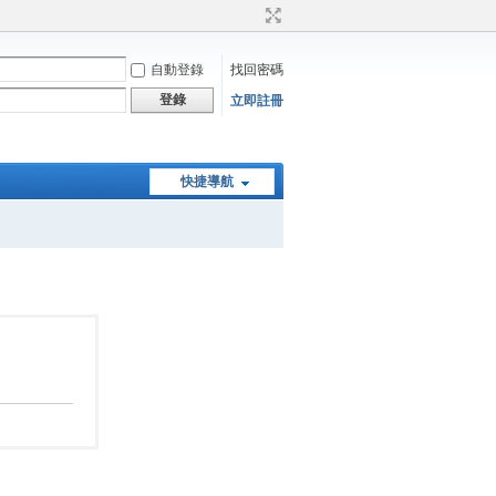
自動登錄
找回密碼
登錄
立即註冊
快捷導航