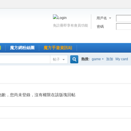
用戶名
免註冊即享有會員功能
密碼
到
魔方網粉絲團
魔方手遊資訊站
熱搜:
game +
加加
My card
帖子
搜
索
抱歉，您尚未登錄，沒有權限在該版塊回帖