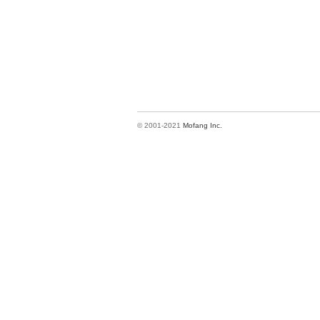
© 2001-2021
Mofang Inc.