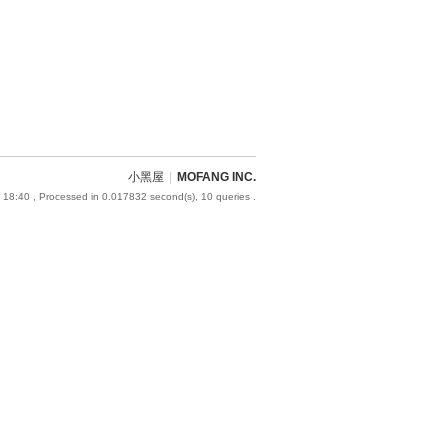
小黑屋
|
MOFANG INC.
 18:40
, Processed in 0.017832 second(s), 10 queries .