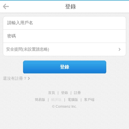
登錄
安全提問(未設置請忽略)
登錄
還沒有註冊？
首頁
|
登錄
|
註冊
簡易版
|
觸屏版
|
電腦版
|
客戶端
© Comsenz Inc.