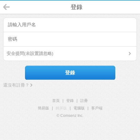
登錄
安全提問(未設置請忽略)
登錄
還沒有註冊？
首頁
|
登錄
|
註冊
簡易版
|
觸屏版
|
電腦版
|
客戶端
© Comsenz Inc.