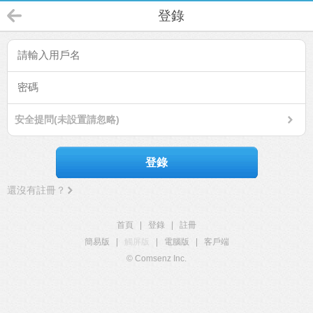
登錄
安全提問(未設置請忽略)
登錄
還沒有註冊？
首頁
|
登錄
|
註冊
簡易版
|
觸屏版
|
電腦版
|
客戶端
© Comsenz Inc.