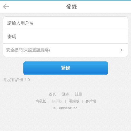
登錄
安全提問(未設置請忽略)
登錄
還沒有註冊？
首頁
|
登錄
|
註冊
簡易版
|
觸屏版
|
電腦版
|
客戶端
© Comsenz Inc.