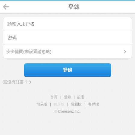
登錄
安全提問(未設置請忽略)
登錄
還沒有註冊？
首頁
|
登錄
|
註冊
簡易版
|
觸屏版
|
電腦版
|
客戶端
© Comsenz Inc.