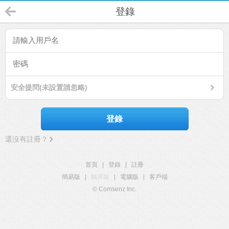
登錄
安全提問(未設置請忽略)
登錄
還沒有註冊？
首頁
|
登錄
|
註冊
簡易版
|
觸屏版
|
電腦版
|
客戶端
© Comsenz Inc.